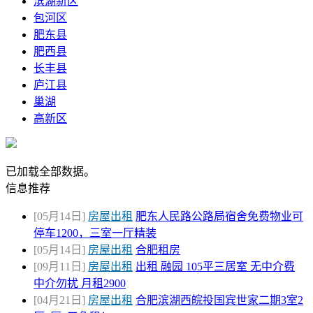
滨湖新区
包河区
肥东县
肥西县
长丰县
庐江县
巢湖
高新区
已加载全部数据。
信息推荐
[05月14日]
房屋出租
肥东人民路公路局宿舍免费物业可
停车1200，三室一厅精装
[05月14日]
房屋出租
合肥租房
[09月11日]
房屋出租
出租 融园 105平三居室 无中介费
中介勿扰 月租2900
[04月21日]
房屋出租
合肥滨湖西皖投国宾世家二期3室2